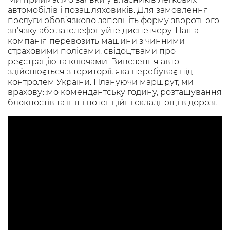
автомобілів і позашляховиків. Для замовлення
послуги обов’язково заповніть форму зворотного
зв’язку або зателефонуйте диспетчеру. Наша
компанія перевозить машини з чинними
страховими полісами, свідоцтвами про
реєстрацію та ключами. Вивезення авто
здійснюється з території, яка перебуває під
контролем України. Плануючи маршрут, ми
враховуємо комендантську годину, розташування
блокпостів та інші потенційні складнощі в дорозі.