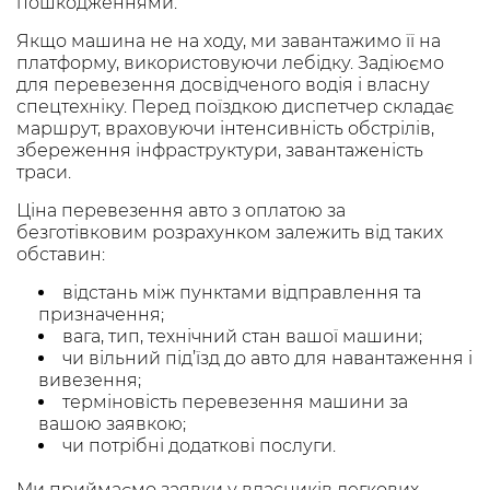
пошкодженнями.
Якщо машина не на ходу, ми завантажимо її на
платформу, використовуючи лебідку. Задіюємо
для перевезення досвідченого водія і власну
спецтехніку. Перед поїздкою диспетчер складає
маршрут, враховуючи інтенсивність обстрілів,
збереження інфраструктури, завантаженість
траси.
Ціна перевезення авто з оплатою за
безготівковим розрахунком залежить від таких
обставин:
відстань між пунктами відправлення та
призначення;
вага, тип, технічний стан вашої машини;
чи вільний під’їзд до авто для навантаження і
вивезення;
терміновість перевезення машини за
вашою заявкою;
чи потрібні додаткові послуги.
Ми приймаємо заявки у власників легкових