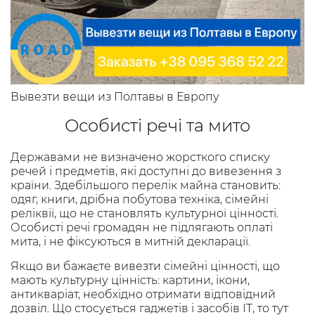
Вывезти вещи из Полтавы в Европу
Особисті речі та мито
Державами не визначено жорсткого списку
речей і предметів, які доступні до вивезення з
країни. Здебільшого перелік майна становить:
одяг, книги, дрібна побутова техніка, сімейні
реліквії, що не становлять культурної цінності.
Особисті речі громадян не підлягають оплаті
мита, і не фіксуються в митній декларації.
Якщо ви бажаєте вивезти сімейні цінності, що
мають культурну цінність: картини, ікони,
антикваріат, необхідно отримати відповідний
дозвіл. Що стосується гаджетів і засобів IT, то тут